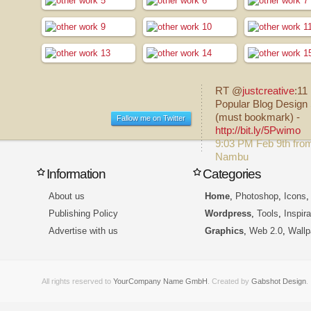
RT @
justcreative
:11
Popular Blog Design 
(must bookmark) -
Fallow me on Twitter
http://bit.ly/5Pwimo
9:03 PM Feb 9th fro
Nambu
Information
Categories
About us
Home
,
Photoshop
,
Icons
Publishing Policy
Wordpress
,
Tools
,
Inspira
Advertise with us
Graphics
,
Web 2.0
,
Wallp
All rights reserved to
YourCompany Name GmbH
. Created by
Gabshot Design
.