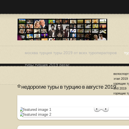
москва турция туры 2019 от всех туроператоров
ту
туры турция 2019 пегас
велоспорт
этап 2019
горящие т
недорогие туры в турцию в августе 2019
спб 2019
горящие т
лето 2019
дешевые т
2019
дешевые т
мае 2019