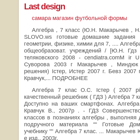
Last design
самара магазин футбольной формы
Алгебра , 7 класс (Ю.Н. Макарычев , Н. 
SLOVO.ws готовые домашние задания ,
геометрии, физике, химии для 7, .... Алгебра
общеобразоват. учреждений / [Ю.Н. Гдз
теляковского 2008 - cendiatra.comM ir U
Суворова 2003 г Макарычев , Миндюк 
решения) Iстер, Истер 2007 г. Бевз 2007 
Кравчук,... ПОДРОБНЕЕ
Алгебра 7 клас О.С. Істер ( 2007 р
качественный решебник ( ГДЗ ) Алгебра 7 кл
Доступно на ваших смартфонах. Алгебра 
Кравчук В., 2007р . - ГДЗ Совершенств
классов в познаниях алгебры , выполняя 
подручного материала "" Готовые До
учебнику "" Алгебра 7 клас. ... Макарычев 
е изд., 2003г.