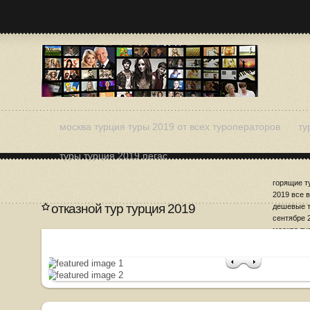
москва турция туры 2019 от всех туроператоров
ту
туры турция 2019 пегас
горящие т
2019 все 
отказной тур турция 2019
дешевые т
сентябре 
москва ту
цены
отказной 
подборка 
2019