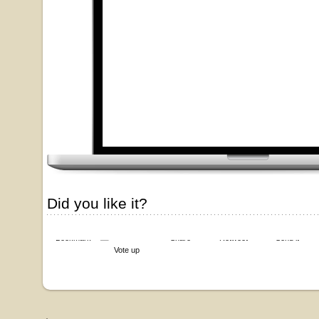
Did you like it?
Bookmark
Share
Retweet
Send it
Vote up