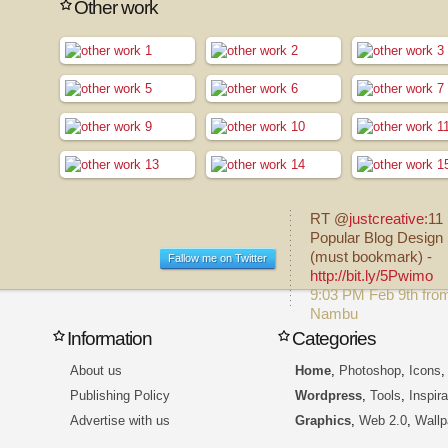
Other work
RT @
justcreative
:11
Popular Blog Design 
(must bookmark) -
Fallow me on Twitter
http://bit.ly/5Pwimo
9:03 PM Feb 9th fro
Nambu
Information
Categories
About us
Home
,
Photoshop
,
Icons
Publishing Policy
Wordpress
,
Tools
,
Inspira
Advertise with us
Graphics
,
Web 2.0
,
Wallp