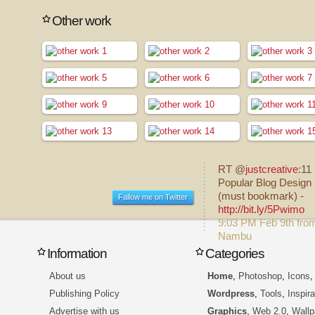
Other work
RT @
justcreative
:11
Popular Blog Design 
(must bookmark) -
Fallow me on Twitter
http://bit.ly/5Pwimo
9:03 PM Feb 9th fro
Nambu
Information
Categories
About us
Home
,
Photoshop
,
Icons
Publishing Policy
Wordpress
,
Tools
,
Inspira
Advertise with us
Graphics
,
Web 2.0
,
Wallp