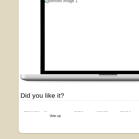
Did you like it?
Bookmark
Share
Retweet
Send it
Vote up