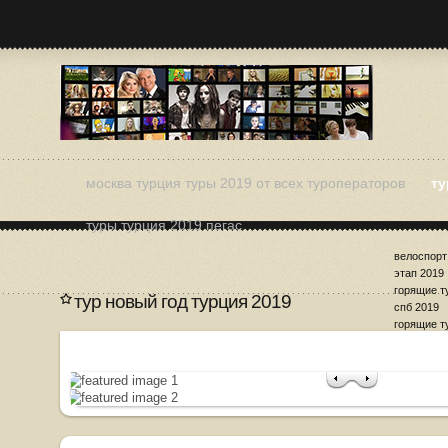
москва турция туры 2019 от всех туроператоров
ту
туры турция 2019 пегас
велоспорт
этап 2019
горящие т
тур новый год турция 2019
спб 2019
горящие т
лето 2019
дешевые т
2019
дешевые т
мае 2019